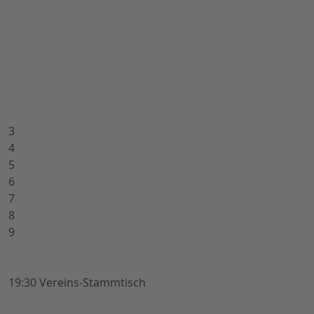
3
4
5
6
7
8
9
19:30 Vereins-Stammtisch