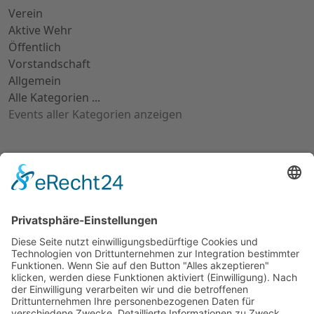
Verein
Aktive Wehr
Öffentlich
Vorstandschaft
Allgemein
Alle Kategorien ...
Events aller Kategorien anzeigen
Im Notfall
Kontakt
Goldstraße 41