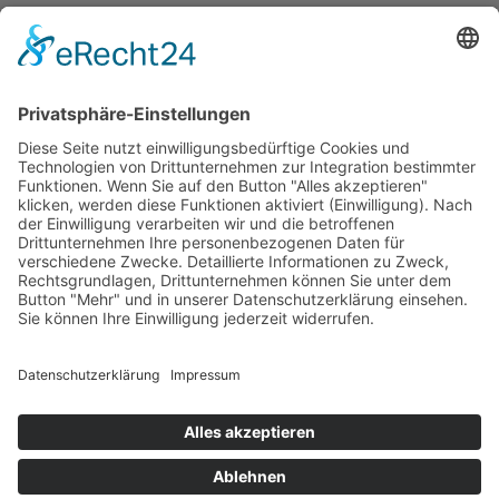
Kartenansicht
Im Notfall
Kontakt
Goldstraße 41
97274 Leinach
09364.8080-20
info@ff-oberleinach.de
Kontakt
© FFw Oberleinach 2026
Mobile Menu Toggle
Startseite
Termine
Aktive Wehr