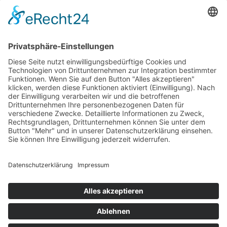
Kartenansicht
Im Notfall
Kontakt
Goldstraße 41
97274 Leinach
09364.8080-20
info@ff-oberleinach.de
Kontakt
© FFw Oberleinach 2026
Mobile Menu Toggle
Startseite
Termine
Aktive Wehr