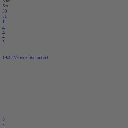
Sam
Son
30
31
1
2
3
4
5
19:30 Vereins-Stammtisch
6
7