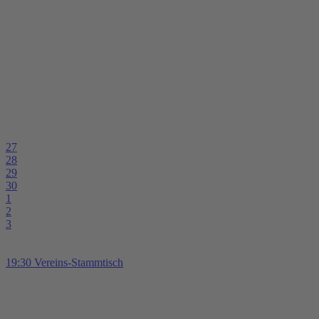
27
28
29
30
1
2
3
19:30 Vereins-Stammtisch