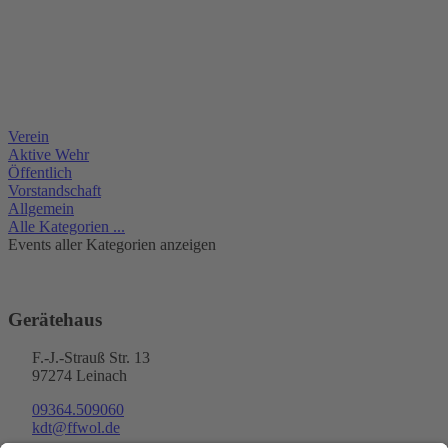
Verein
Aktive Wehr
Öffentlich
Vorstandschaft
Allgemein
Alle Kategorien ...
Events aller Kategorien anzeigen
Gerätehaus
F.-J.-Strauß Str. 13
97274 Leinach
09364.509060
kdt@ffwol.de