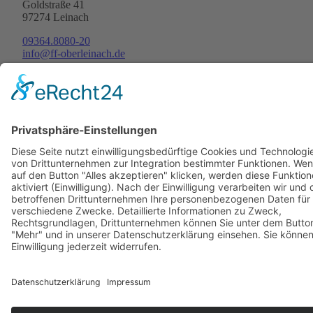
Goldstraße 41
97274 Leinach
09364.8080-20
info@ff-oberleinach.de
Kontakt
© FFw Oberleinach 2026
Mobile Menu Toggle
Startseite
Termine
Aktive Wehr
Verein
Oldtimer
Bilder