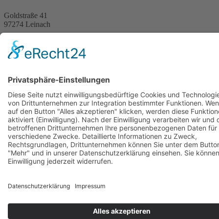
Goldstraße 41
97274 Leinach
09364.8080-20
info@ff-oberleinach.de
Kontakt
© FFw Oberleinach 2026
Mobile Menu Toggle
Startseite
Termine
Aktive Wehr
Verein
Oldtimer
Bilder