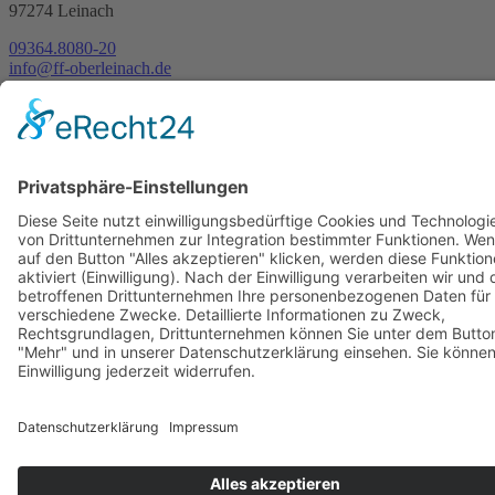
97274 Leinach
09364.8080-20
info@ff-oberleinach.de
Kontakt
© FFw Oberleinach 2026
Mobile Menu Toggle
Startseite
Termine
Aktive Wehr
Verein
Oldtimer
Bilder