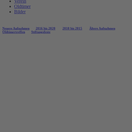
Verein
Oldtimer
Bilder
Neuere Aufnahmen
2016 bis 2020
2010 bis 2015
Ältere Aufnahmen
Oldtimertreffen
Stiftungsfeste