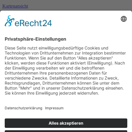
Kartenansicht
Im Notfall
Kontakt
Goldstraße 41
97274 Leinach
09364.8080-20
info@ff-oberleinach.de
Kontakt
Login
© FFw Oberleinach 2026
Mobile Menu Toggle
Startseite