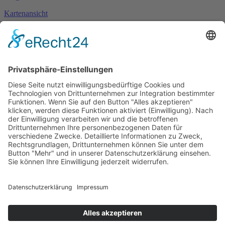
Kartenansicht
Im Notfall
Kontakt
Goldstraße 41
97274 Leinach
09364.8080-20
info@ff-oberleinach.de
Kontakt
Login
© FFw Oberleinach 2026
Mobile Menu Toggle
Startseite