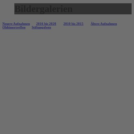
Bildergalerien
Neuere Aufnahmen
2016 bis 2020
2010 bis 2015
Ältere Aufnahmen
Oldtimertreffen
Stiftungsfeste