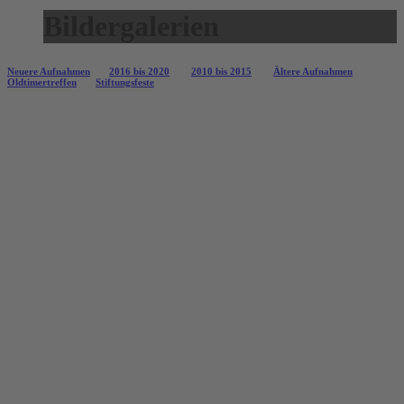
Bildergalerien
Neuere Aufnahmen
2016 bis 2020
2010 bis 2015
Ältere Aufnahmen
Oldtimertreffen
Stiftungsfeste