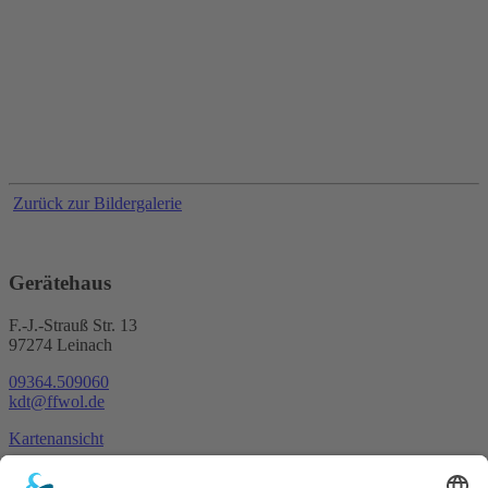
Zurück zur Bildergalerie
Gerätehaus
F.-J.-Strauß Str. 13
97274 Leinach
09364.509060
kdt@ffwol.de
Kartenansicht
Im Notfall