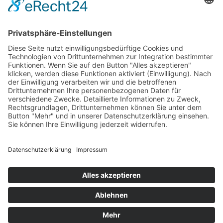
Kontakt
Goldstraße 41
97274 Leinach
09364.8080-20
info@ff-oberleinach.de
Kontakt
Login
© FFw Oberleinach 2026
Mobile Menu Toggle
Startseite
Termine
Aktive Wehr
Verein
Oldtimer