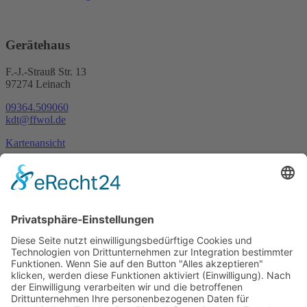
Gerätehaus
F.-J.-Strauß Str. 13
97274 Leinach
09364.509060
kdt@ffwol.de
Kartenansicht
Im Notfall
Kontakt
Goldstraße 41
97274 Leinach
09364.8080-20
info@ff-oberleinach.de