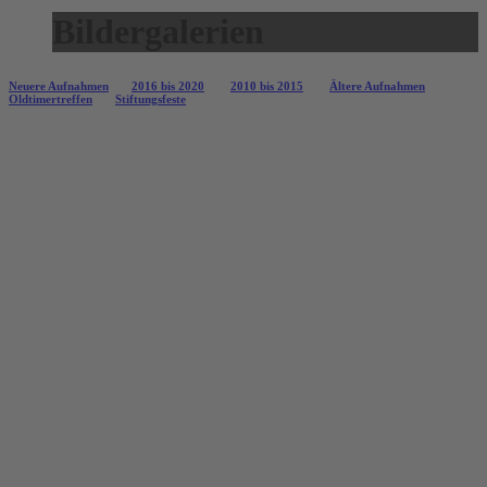
Bildergalerien
Neuere Aufnahmen
2016 bis 2020
2010 bis 2015
Ältere Aufnahmen
Oldtimertreffen
Stiftungsfeste