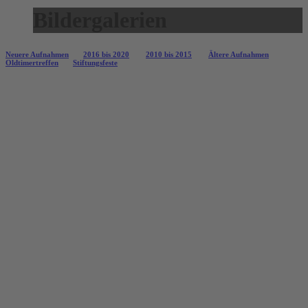
Bildergalerien
Neuere Aufnahmen
2016 bis 2020
2010 bis 2015
Ältere Aufnahmen
Oldtimertreffen
Stiftungsfeste