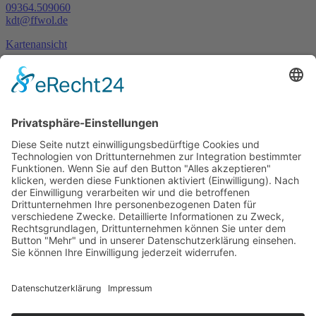
09364.509060
kdt@ffwol.de
Kartenansicht
Im Notfall
Kontakt
Goldstraße 41
97274 Leinach
09364.8080-20
info@ff-oberleinach.de
Kontakt
Login
© FFw Oberleinach 2026
Mobile Menu Toggle