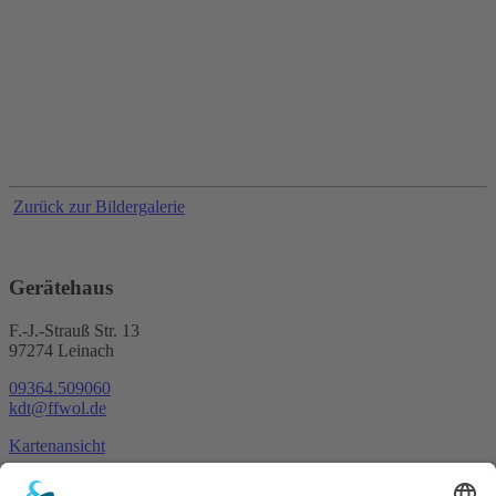
Zurück zur Bildergalerie
Gerätehaus
F.-J.-Strauß Str. 13
97274 Leinach
09364.509060
kdt@ffwol.de
Kartenansicht
Im Notfall