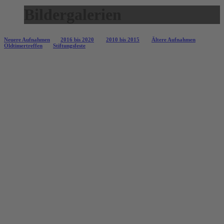
Bildergalerien
Neuere Aufnahmen
2016 bis 2020
2010 bis 2015
Ältere Aufnahmen
Oldtimertreffen
Stiftungsfeste