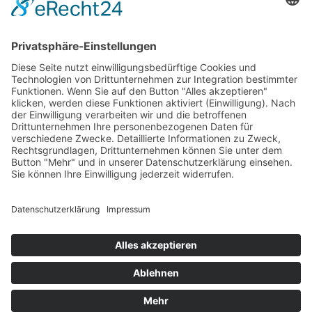
Kontakt
Goldstraße 41
97274 Leinach
09364.8080-20
info@ff-oberleinach.de
Kontakt
Login
© FFw Oberleinach 2026
Mobile Menu Toggle
Startseite
Termine
Aktive Wehr
Verein
Oldtimer